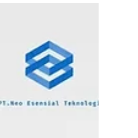
6 Rekomendasi Unified Endpoint Management
(UEM) Terbaik untuk SME di Indonesia
Seiring meningkatnya penggunaan laptop, smartphone,
tablet, hingga perangkat kerja berbasis Android di
perusahaan, kebutuhan akan Unified Endpoint
Management (UEM) juga semakin besar. Melalui UEM, tim
IT dapat mengelola seluruh endpoint perusahaan dari satu
dashboard, mulai dari deployment aplikasi, monitoring
perangkat, hingga penerapan security policy. Bagi
perusahaan skala Small-Medium Enterprise (SME),
memilih solusi UEM yang tepat juga dapat membantu
menghemat waktu oper