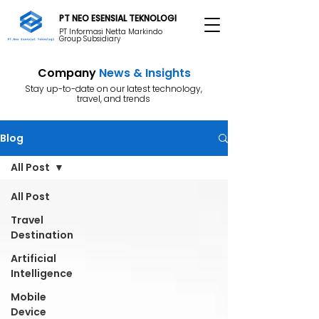
PT NEO ESENSIAL TEKNOLOGI
PT Informasi Netta Markindo
Group Subsidiary
Company
News & Insights
Stay up-to-date on our latest technology,
travel, and trends
Blog
All Post
All Post
Travel
Destination
Artificial
Intelligence
Mobile
Device