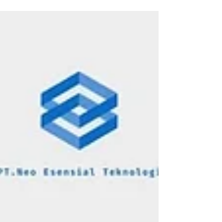
(ERP) Projection Assembly System (PAS) Robotic Process
Automation (RPA) Software Development NX WiFi & Global
eSIM Pertanyaan yang Sering Diajukan (FAQ) Apa saja IT
services yang disediakan PT Neo Esensial Teknologi?
Apakah Neo Esensial Teknologi hanya melayani
perusahaan di Jakarta? Industri apa saja yang telah
didukung