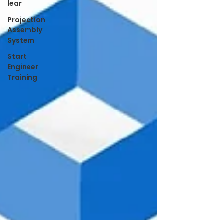
lear
Projection
Assembly
System
Start
Engineer
Training