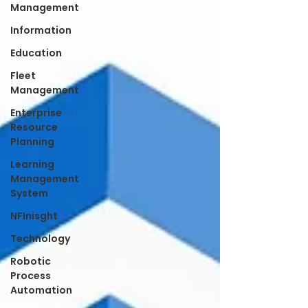
Management
Information
Education
Fleet
Management
Enterprise
Resource
Planning
Learning
Management
System
NFInisght
Technology
Robotic
Process
Automation