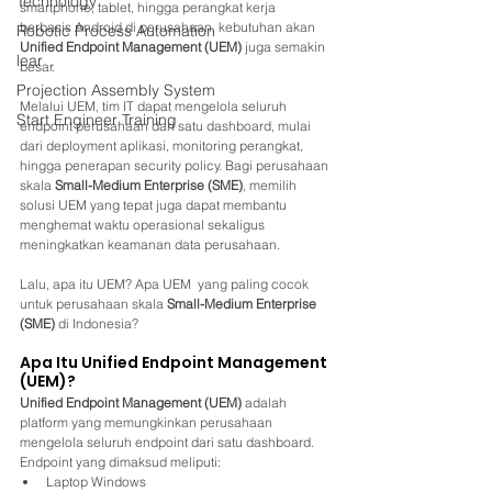
Technology
smartphone, tablet, hingga perangkat kerja 
berbasis Android di perusahaan, kebutuhan akan 
Robotic Process Automation
Unified Endpoint Management (UEM)
 juga semakin 
lear
besar.
Projection Assembly System
Melalui UEM, tim IT dapat mengelola seluruh 
Start Engineer Training
endpoint perusahaan dari satu dashboard, mulai 
dari deployment aplikasi, monitoring perangkat, 
hingga penerapan security policy. Bagi perusahaan 
skala 
Small-Medium Enterprise (SME)
, memilih 
solusi UEM yang tepat juga dapat membantu 
menghemat waktu operasional sekaligus 
meningkatkan keamanan data perusahaan.
Lalu, apa itu UEM? Apa UEM  yang paling cocok 
untuk perusahaan skala 
Small-Medium Enterprise 
(SME)
 di Indonesia?
Apa Itu Unified Endpoint Management 
(UEM)?
Unified Endpoint Management (UEM)
 adalah 
platform yang memungkinkan perusahaan 
mengelola seluruh endpoint dari satu dashboard.
Endpoint yang dimaksud meliputi:
Laptop Windows