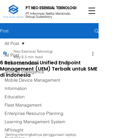
PT NEO ESENSIAL TEKNOLOGI
PT Informasi Netta Markindo
Group Subsidiary
Post
All Post
Neo Esensial Teknologi
All Post
May 6
3 min read
6 Rekomendasi Unified Endpoint
Travel Destination
Management (UEM) Terbaik untuk SME
Artificial Intelligence
di Indonesia
Mobile Device Management
Information
Education
Fleet Management
Enterprise Resource Planning
Learning Management System
NFInisght
Seiring meningkatnya penggunaan laptop, 