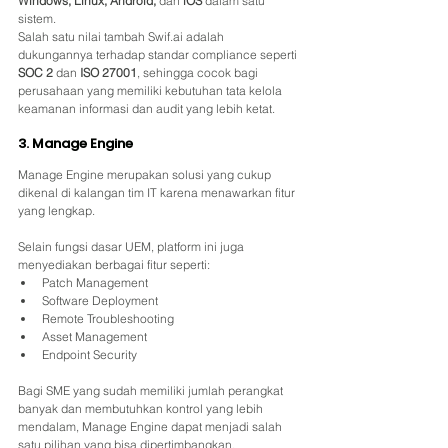
Windows, Linux, Android,
 dan 
iOS
 dalam satu 
sistem.
Salah satu nilai tambah Swif.ai adalah 
dukungannya terhadap standar compliance seperti 
SOC 2
 dan 
ISO 27001
, sehingga cocok bagi 
perusahaan yang memiliki kebutuhan tata kelola 
keamanan informasi dan audit yang lebih ketat.
3. Manage Engine
Manage Engine merupakan solusi yang cukup 
dikenal di kalangan tim IT karena menawarkan fitur 
yang lengkap.
Selain fungsi dasar UEM, platform ini juga 
menyediakan berbagai fitur seperti:
Patch Management
Software Deployment
Remote Troubleshooting
Asset Management
Endpoint Security
Bagi SME yang sudah memiliki jumlah perangkat 
banyak dan membutuhkan kontrol yang lebih 
mendalam, Manage Engine dapat menjadi salah 
satu pilihan yang bisa dipertimbangkan. 