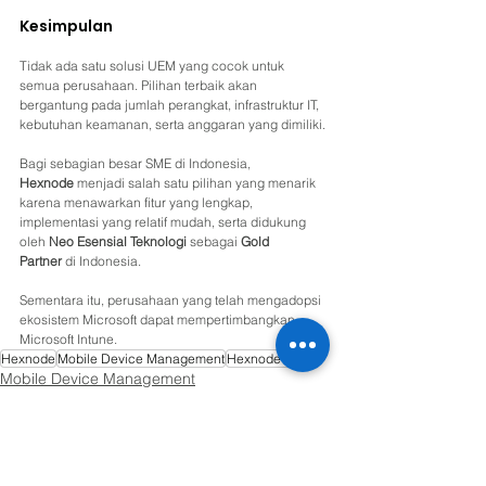
Kesimpulan
Tidak ada satu solusi UEM yang cocok untuk 
semua perusahaan. Pilihan terbaik akan 
bergantung pada jumlah perangkat, infrastruktur IT, 
kebutuhan keamanan, serta anggaran yang dimiliki.
Bagi sebagian besar SME di Indonesia, 
Hexnode
 menjadi salah satu pilihan yang menarik 
karena menawarkan fitur yang lengkap, 
implementasi yang relatif mudah, serta didukung 
oleh 
Neo Esensial Teknologi
 sebagai 
Gold 
Partner
 di Indonesia. 
Sementara itu, perusahaan yang telah mengadopsi 
ekosistem Microsoft dapat mempertimbangkan 
Microsoft Intune. 
Hexnode
Mobile Device Management
Hexnode MDM
Mobile Device Management