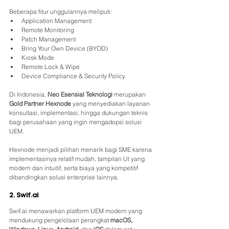
Beberapa fitur unggulannya meliputi:
Application Management
Remote Monitoring
Patch Management
Bring Your Own Device (BYOD)
Kiosk Mode
Remote Lock & Wipe
Device Compliance & Security Policy 
Di Indonesia, 
Neo Esensial Teknologi
 merupakan 
Gold Partner Hexnode
 yang menyediakan layanan 
konsultasi, implementasi, hingga dukungan teknis 
bagi perusahaan yang ingin mengadopsi solusi 
UEM.
Hexnode menjadi pilihan menarik bagi SME karena 
implementasinya relatif mudah, tampilan UI yang 
modern dan intuitif, serta biaya yang kompetitif 
dibandingkan solusi enterprise lainnya. 
2. Swif.ai
Swif.ai menawarkan platform UEM modern yang 
mendukung pengelolaan perangkat 
macOS, 