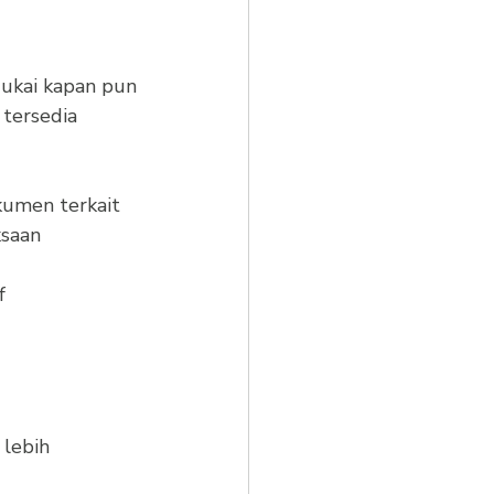
ukai kapan pun
tersedia 
kumen terkait
ksaan
f
 lebih 