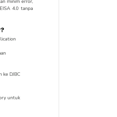
an minim error, 
ISA 4.0 tanpa 
y?
ication 
aan
im ke DJBC
ory untuk 