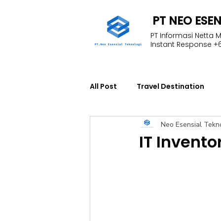
PT NEO ESE
PT Informasi Netta 
Instant Response +6
All Post
Travel Destination
Neo Esensial Tekn
Education
Fleet Manage
IT Invent
NFInisght
Technology
Start Engineer Training