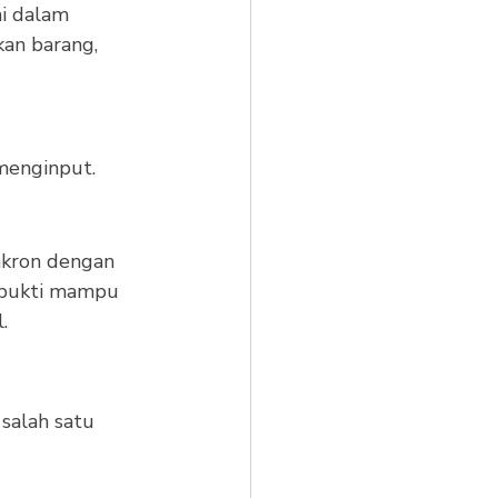
i dalam 
kan barang, 
menginput. 
nkron dengan 
rbukti mampu 
.
salah satu 