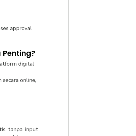
oses approval 
u Penting?
tform digital 
ecara online, 
s tanpa input 