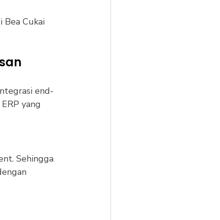
i Bea Cukai 
san 
ntegrasi end-
a ERP yang 
ent. Sehingga 
 dengan 