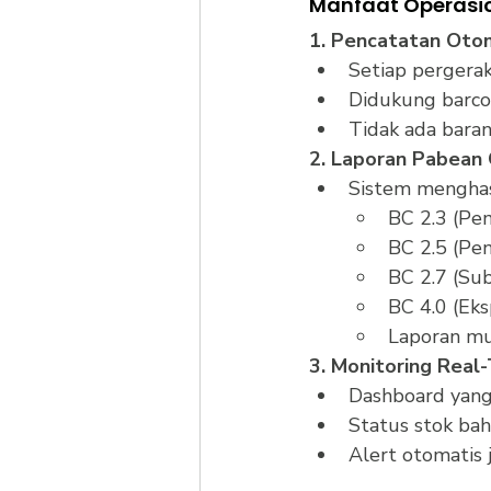
Manfaat Operasi
1. Pencatatan Oto
Setiap pergerak
Didukung barcod
Tidak ada baran
2. Laporan Pabean
Sistem menghasi
BC 2.3 (Pe
BC 2.5 (Pe
BC 2.7 (Su
BC 4.0 (Eks
Laporan mu
3. Monitoring Real
Dashboard yang
Status stok bah
Alert otomatis