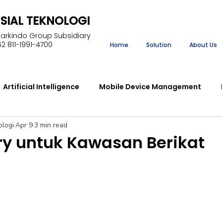
NSIAL TEKNOLOGI
Markindo Group Subsidiary
2 811-1991-4700
Home
Solution
About Us
Artificial Intelligence
Mobile Device Management
ologi
Apr 9
3 min read
ment
Enterprise Resource Planning
Learning Manag
ory untuk Kawasan Berikat
Robotic Process Automation
lear
Projection Ass