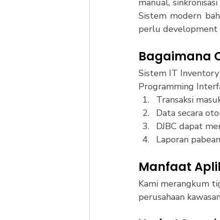
manual, sinkronisas
Sistem modern bahk
perlu development 
Bagaimana CE
Sistem IT Inventory
Programming Interfa
Transaksi masuk
Data secara oto
DJBC dapat mem
Laporan pabean 
Manfaat Aplik
Kami merangkum tiga
perusahaan kawasan 