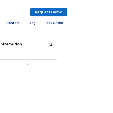
Request Demo
Contact
Blog
Book Online
Information
ement System
embly System