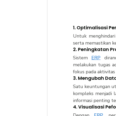
1. Optimalisasi P
Untuk menghindari 
serta memastikan k
2. Peningkatan P
Sistem 
ERP
 dira
melakukan tugas ad
fokus pada aktivitas
3. Mengubah Data
Satu keuntungan ut
kompleks menjadi la
informasi penting te
4. Visualisasi Pe
Dengan 
ERP
, per