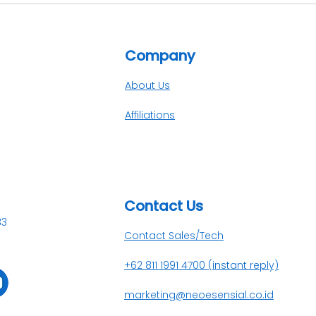
Manfaat ERP untuk
Men
Industri Manufaktur
Man
Company
About Us
Affiliations
Contact Us​
33
Contact Sales/Tech
+62 811 1991 4700 (instant reply)
marketing@neoesensial.co.id