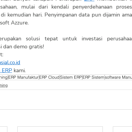
sahaan, mulai dari kendali penyerdehanaan proses 
di kemudian hari. Penyimpanan data pun dijamin ama
oft Azzure.
rupakan solusi tepat untuk investasi perusahaa
i dan demo gratis!
t:
al.co.id
n ERP
 kami.
ning
ERP Manufaktur
ERP Cloud
Sistem ERP
ERP Sistem
software Manu
ning