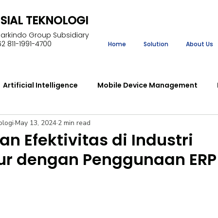
NSIAL TEKNOLOGI
Markindo Group Subsidiary
2 811-1991-4700
Home
Solution
About Us
Artificial Intelligence
Mobile Device Management
ologi
May 13, 2024
2 min read
ment
Enterprise Resource Planning
Learning Manag
dan Efektivitas di Industri
ur dengan Penggunaan ERP
Robotic Process Automation
lear
Projection Ass