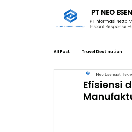
PT NEO ESE
PT Informasi Netta 
Instant Response +6
All Post
Travel Destination
Neo Esensial Tekn
Education
Fleet Manage
Efisiensi 
Manufakt
NFInisght
Technology
Start Engineer Training