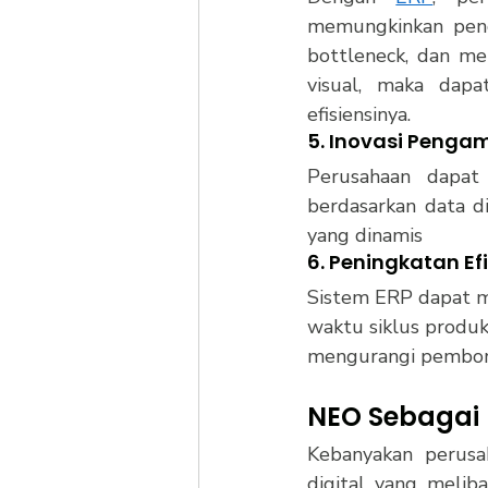
memungkinkan penge
bottleneck, dan me
visual, maka dapa
efisiensinya.
5. Inovasi Penga
Perusahaan dapat
berdasarkan data di
yang dinamis
6. Peningkatan Ef
Sistem ERP dapat 
waktu siklus produ
mengurangi pemboro
NEO Sebagai 
Kebanyakan perusa
digital yang melib