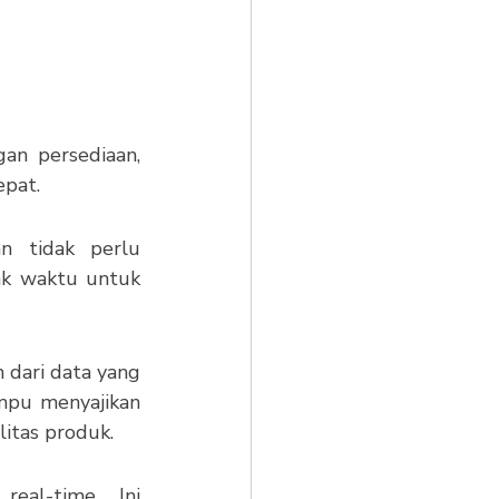
n persediaan, 
epat.
 tidak perlu 
ak waktu untuk 
ari data yang 
mpu menyajikan 
litas produk.
al-time. Ini 