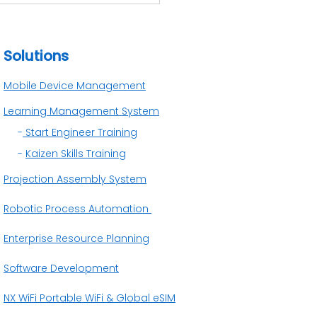
genal ERP dan
faatnya untuk Bisnis
Solutions
Mobile Device Management
Learning Management System
-
Start Engineer Training
-
Kaizen Skills Training
Projection Assembly System
Robotic Process Automation
Enterprise Resource Planning
Software Development
NX WiFi Portable WiFi &
Global eSIM