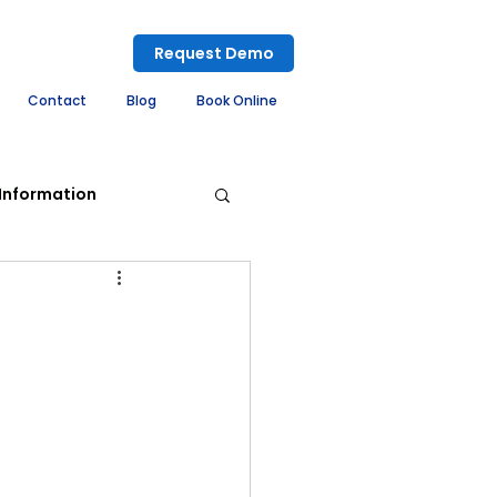
Request Demo
Contact
Blog
Book Online
Information
ement System
embly System