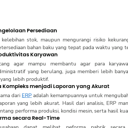
engelolaan Persediaan
kelebihan stok, maupun mengurangi risiko kekuranga
etersediaan bahan baku yang tepat pada waktu yang t
roduktivitas Karyawan
ncang agar mampu membantu agar para karyawan
ministratif yang berulang, juga memberi lebih bany
 yang lebih produktif.
 Kompleks menjadi Laporan yang Akurat 
ama dari 
ERP
 adalah kemampuannya untuk mengubah d
poran yang lebih akurat. Hasil dari analisis, ERP ma
ntang performa produksi, kondisi mesin, serta hasil kua
forma secara Real-Time
usahaan dapat melihat peforma pabrik secara re