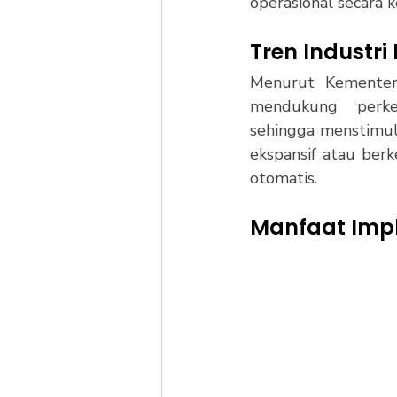
operasional secara 
Tren Industri
Menurut Kementeri
mendukung  perke
sehingga menstimula
ekspansif atau berk
otomatis.
Manfaat Impl