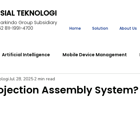
NSIAL TEKNOLOGI
Markindo Group Subsidiary
2 811-1991-4700
Home
Solution
About Us
Artificial Intelligence
Mobile Device Management
ologi
Jul 28, 2025
2 min read
ment
Enterprise Resource Planning
Learning Manag
rojection Assembly System?
Robotic Process Automation
lear
Projection Ass