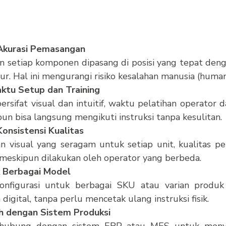
Akurasi Pemasangan
 setiap komponen dipasang di posisi yang tepat denga
ur. Hal ini mengurangi risiko kesalahan manusia (human
ktu Setup dan Training
ersifat visual dan intuitif, waktu pelatihan operator d
un bisa langsung mengikuti instruksi tanpa kesulitan.
onsistensi Kualitas
 visual yang seragam untuk setiap unit, kualitas per
 meskipun dilakukan oleh operator yang berbeda.
k Berbagai Model
onfigurasi untuk berbagai SKU atau varian produk
igital, tanpa perlu mencetak ulang instruksi fisik.
h dengan Sistem Produksi
hubung dengan sistem ERP atau MES untuk menyel