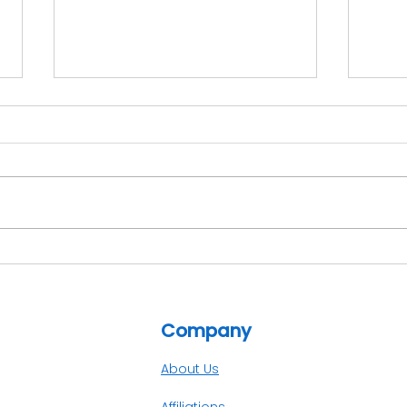
Optimalisasi Manufaktur
7 Fi
dengan ERP yang 'Fit-
Mem
for-Indonesia'
Per
Company
About Us
Affiliations