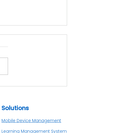
tur Hexnode untuk
antau Perangkat
usahaan
Solutions
Mobile Device Management
Learning Management System