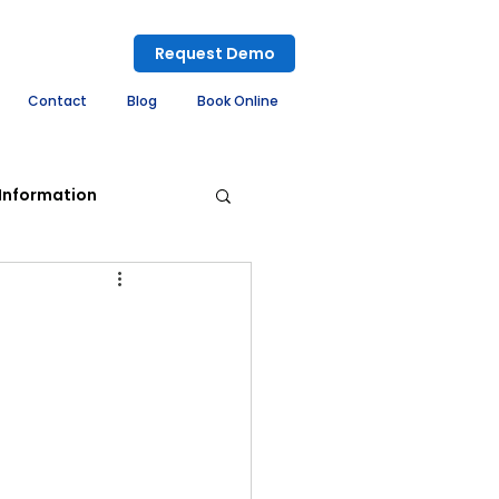
Request Demo
Contact
Blog
Book Online
Information
ement System
embly System