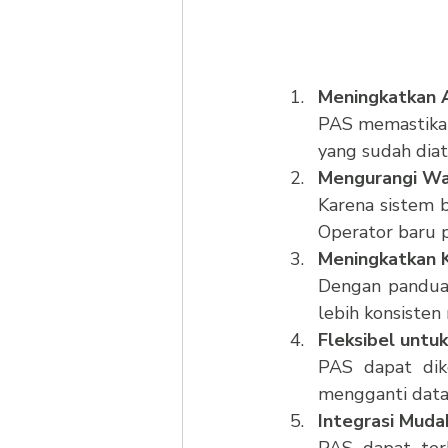
Meningkatkan 
PAS memastikan
yang sudah diat
Mengurangi Wa
Karena sistem b
Operator baru p
Meningkatkan K
Dengan panduan
lebih konsisten
Fleksibel untu
PAS dapat dik
mengganti data d
Integrasi Muda
PAS dapat ter