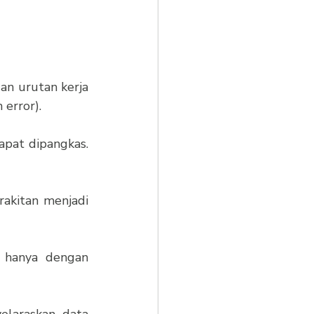
n urutan kerja 
 error).
apat dipangkas. 
akitan menjadi 
 hanya dengan 
araskan data 