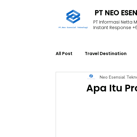
PT NEO ESE
PT Informasi Netta 
Instant Response +6
All Post
Travel Destination
Neo Esensial Tekn
Education
Fleet Manage
Apa Itu P
NFInisght
Technology
Start Engineer Training