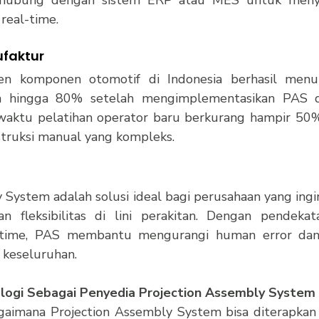
 real-time.
ufaktur
en komponen otomotif di Indonesia berhasil menur
an hingga 80% setelah mengimplementasikan PAS di 
 waktu pelatihan operator baru berkurang hampir 50%
struksi manual yang kompleks.
 System adalah solusi ideal bagi perusahaan yang ingi
 dan fleksibilitas di lini perakitan. Dengan pendekat
-time, PAS membantu mengurangi human error dan
a keseluruhan.
ologi Sebagai Penyedia Projection Assembly System
gaimana Projection Assembly System bisa diterapkan di