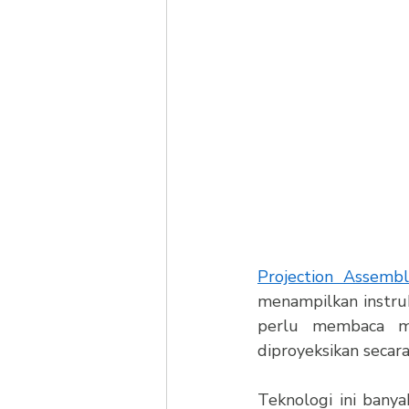
Projection Assemb
menampilkan instruks
perlu membaca man
diproyeksikan secar
Teknologi ini banya