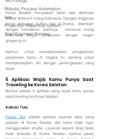
Technology
Robotic Process Automation
Korea Selatan merupakan salah satu destinasi 
lear
wisata terfavorit orang Indonesia. Dengan tingginya 
minat terhadap K-Pop dan K-Drama, ditambah 
Projection Assembly System
dengan keindahan alamnya,  membuat orang 
Start Engineer Training
Indonesia begitu penasaran dengan negeri 
gingseng ini.
Namun, untuk memaksimalkan pengalaman 
perjalanan kamu di negara ini, penting untuk 
mempersiapkan diri dengan perlengkapan yang 
tepat. 
5 Aplikasi Wajib Kamu Punya Saat 
Traveling ke Korea Selatan
Berikut adalah 5 aplikasi yang wajib kamu punya 
saat traveling ke Korea Selatan:
Kakao Taxi 
Kakao Taxi
 adalah aplikasi layanan taksi yang 
populer di Korea Selatan jika kamu tidak ingin 
menggunakan shuttle. Layanan seperti Grab Grab 
tidak tersedia di Korea Selatan, karena pasar 