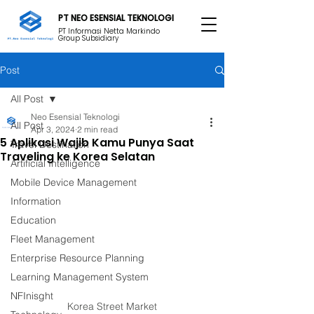
PT NEO ESENSIAL TEKNOLOGI
PT Informasi Netta Markindo
Group Subsidiary
Post
All Post
Neo Esensial Teknologi
All Post
Apr 3, 2024
2 min read
5 Aplikasi Wajib Kamu Punya Saat
Travel Destination
Traveling ke Korea Selatan
Artificial Intelligence
Mobile Device Management
Information
Education
Fleet Management
Enterprise Resource Planning
Learning Management System
NFInisght
Korea Street Market