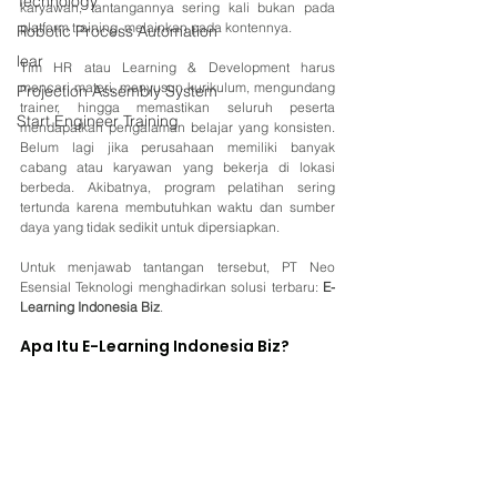
Technology
karyawan, tantangannya sering kali bukan pada 
platform training, melainkan pada kontennya.
Robotic Process Automation
lear
Tim HR atau Learning & Development harus 
mencari materi, menyusun kurikulum, mengundang 
Projection Assembly System
trainer, hingga memastikan seluruh peserta 
Start Engineer Training
mendapatkan pengalaman belajar yang konsisten. 
Belum lagi jika perusahaan memiliki banyak 
cabang atau karyawan yang bekerja di lokasi 
berbeda. Akibatnya, program pelatihan sering 
tertunda karena membutuhkan waktu dan sumber 
daya yang tidak sedikit untuk dipersiapkan.
Untuk menjawab tantangan tersebut, PT Neo 
Esensial Teknologi menghadirkan solusi terbaru: 
E-
Learning Indonesia Biz
.
Apa Itu E-Learning Indonesia Biz?