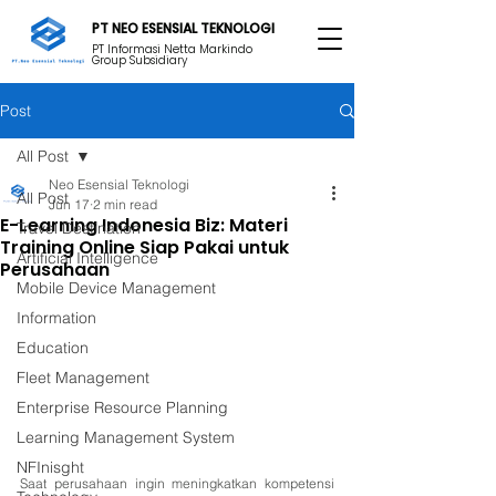
PT NEO ESENSIAL TEKNOLOGI
PT Informasi Netta Markindo
Group Subsidiary
Post
All Post
Neo Esensial Teknologi
All Post
Jun 17
2 min read
E-Learning Indonesia Biz: Materi
Travel Destination
Training Online Siap Pakai untuk
Artificial Intelligence
Perusahaan
Mobile Device Management
Information
Education
Fleet Management
Enterprise Resource Planning
Learning Management System
NFInisght
Saat perusahaan ingin meningkatkan kompetensi 