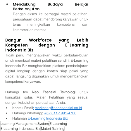
Mendukung Budaya Belajar 
Berkelanjutan
Dengan akses ke berbagai materi pelatihan, 
perusahaan dapat mendorong karyawan untuk 
terus meningkatkan kompetensi dan 
keterampilan mereka.
Bangun Workforce yang Lebih 
Kompeten dengan E-Learning 
Indonesia Biz
Tidak perlu menghabiskan waktu berbulan-bulan 
untuk membuat materi pelatihan sendiri. E-Learning 
Indonesia Biz menghadirkan platform pembelajaran 
digital lengkap dengan konten siap pakai yang 
dapat langsung digunakan untuk mengembangkan 
kompetensi karyawan.
Hubungi tim 
Neo Esensial Teknologi
 untuk 
konsultasi solusi Materi Pelatihan yang sesuai 
dengan kebutuhan perusahaan Anda.
Kontak Email
:
marketing@neoesensial.co.id
Hubungi WhatsApp 
+62 811-1991-4700
Halaman 
E-Learning Indonesia Biz
Learning Management System
E-Learning
E-Learning Indonesia Biz
Materi Training