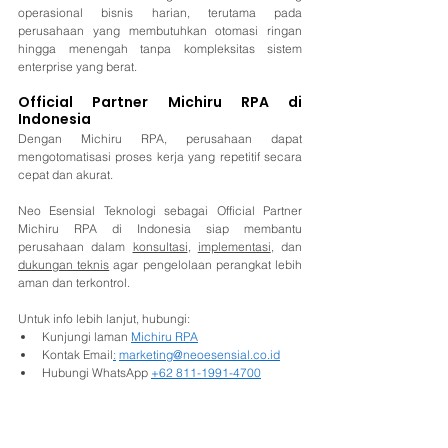
operasional bisnis harian, terutama pada 
perusahaan yang membutuhkan otomasi ringan 
hingga menengah tanpa kompleksitas sistem 
enterprise yang berat.
Official Partner Michiru RPA di 
Indonesia
Dengan Michiru RPA, perusahaan dapat 
mengotomatisasi proses kerja yang repetitif secara 
cepat dan akurat
. 
Neo Esensial Teknologi sebagai Official Partner 
Michiru RPA di Indonesia siap membantu 
perusahaan dalam 
konsultasi
, 
implementasi
, dan 
dukungan teknis
 agar pengelolaan perangkat lebih 
aman dan terkontrol.
Untuk info lebih lanjut, hubungi:
Kunjungi laman 
Michiru RPA
Kontak Email
:
marketing@neoesensial.co.id
Hubungi WhatsApp 
+62 811-1991-4700