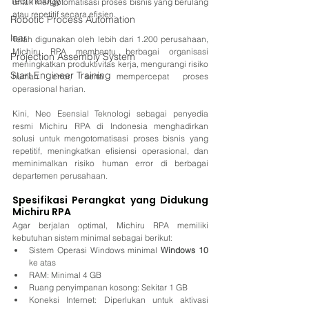
Technology
untuk mengotomatisasi proses bisnis yang berulang 
atau repetitif secara efisien.
Robotic Process Automation
lear
Telah digunakan oleh lebih dari 1.200 perusahaan, 
Michiru RPA membantu berbagai organisasi 
Projection Assembly System
meningkatkan produktivitas kerja, mengurangi risiko 
Start Engineer Training
human error, serta mempercepat proses 
operasional harian. 
Kini, Neo Esensial Teknologi sebagai penyedia 
resmi Michiru RPA di Indonesia menghadirkan 
solusi untuk mengotomatisasi proses bisnis yang 
repetitif, meningkatkan efisiensi operasional, dan 
meminimalkan risiko human error di berbagai 
departemen perusahaan.
Spesifikasi Perangkat yang Didukung 
Michiru RPA
Agar berjalan optimal, Michiru RPA memiliki 
kebutuhan sistem minimal sebagai berikut:
Sistem Operasi Windows minimal 
Windows 10
ke atas
RAM: Minimal 4 GB
Ruang penyimpanan kosong: Sekitar 1 GB
Koneksi Internet: Diperlukan untuk aktivasi 