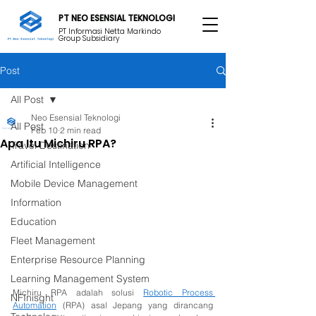
PT NEO ESENSIAL TEKNOLOGI
PT Informasi Netta Markindo
Group Subsidiary
Post
All Post
Neo Esensial Teknologi
All Post
Feb 10
2 min read
Apa Itu Michiru RPA?
Travel Destination
Artificial Intelligence
Mobile Device Management
Information
Education
Fleet Management
Enterprise Resource Planning
Learning Management System
Michiru RPA adalah solusi 
Robotic Process 
NFInisght
Automation
 (RPA) asal Jepang yang dirancang 